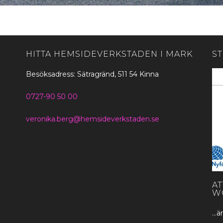
HITTA HEMSIDEVERKSTADEN I MARK
S
Besöksadress: Sätragränd, 511 54 Kinna
0727-90 50 00
veronika.berg@hemsideverkstaden.se
A
W
…är