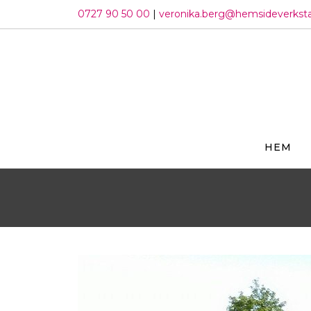
Hoppa
0727 90 50 00
|
veronika.berg@hemsideverkst
till
innehållet
HEM