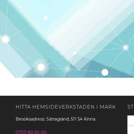
HITTA HEMSIDEVERKSTADEN I MARK
S
Besöksadress: Sätragränd, 511 54 Kinna
0727-90 50 00