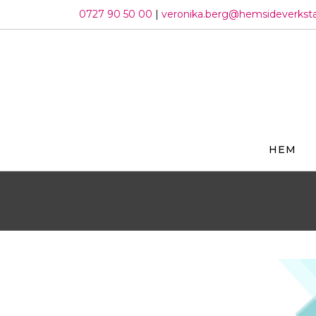
Hoppa
0727 90 50 00
|
veronika.berg@hemsideverkst
till
innehållet
HEM