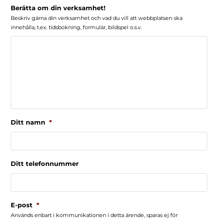
Berätta om din verksamhet!
Beskriv gärna din verksamhet och vad du vill att webbplatsen ska
innehålla, t.ex. tidsbokning, formulär, bildspel o.s.v.
Ditt namn
*
Ditt telefonnummer
E-post
*
Används enbart i kommunikationen i detta ärende, sparas ej för