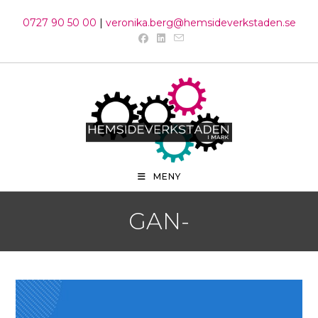
Hoppa
0727 90 50 00
|
veronika.berg@hemsideverkstaden.se
till
innehållet
MENY
GAN-