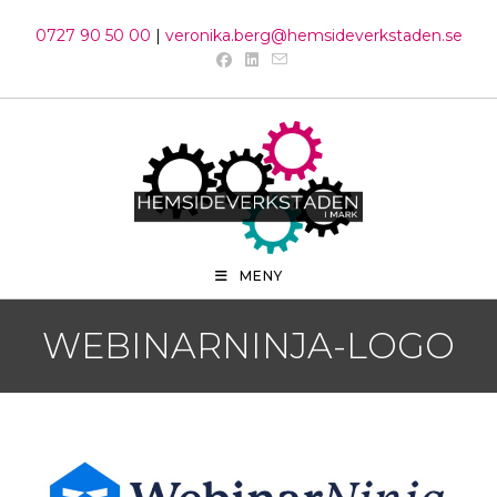
Hoppa
0727 90 50 00
|
veronika.berg@hemsideverkstaden.se
till
innehållet
MENY
WEBINARNINJA-LOGO